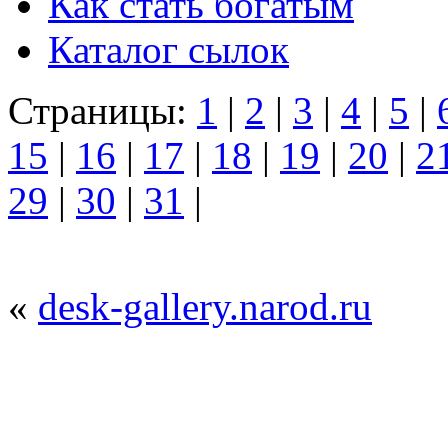
Как стать богатым
Каталог сылок
Страницы:
1
|
2
|
3
|
4
|
5
|
15
|
16
|
17
|
18
|
19
|
20
|
2
29
|
30
|
31
|
«
desk-gallery.narod.ru