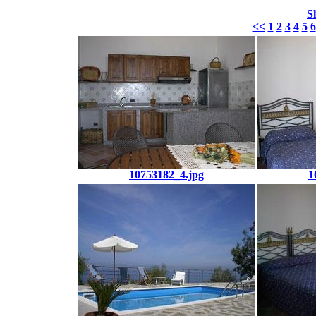
S
<<
1
2
3
4
5
6
10753182_4.jpg
1