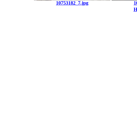
10753182_7.jpg
1
H