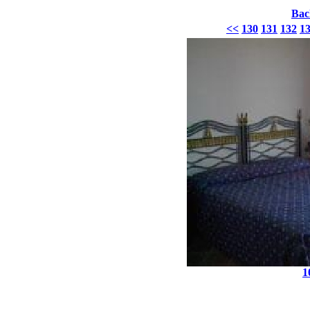
Bac
<<
130
131
132
1
1